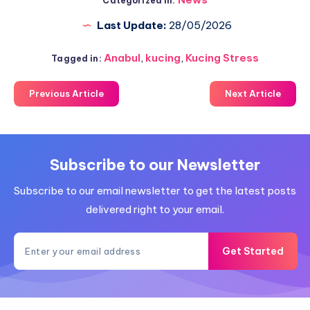
Categorized in:
Last Update:
28/05/2026
Anabul
,
kucing
,
Kucing Stress
Tagged in:
Previous Article
Next Article
Subscribe to our Newsletter
Subscribe to our email newsletter to get the latest posts
delivered right to your email.
Get Started