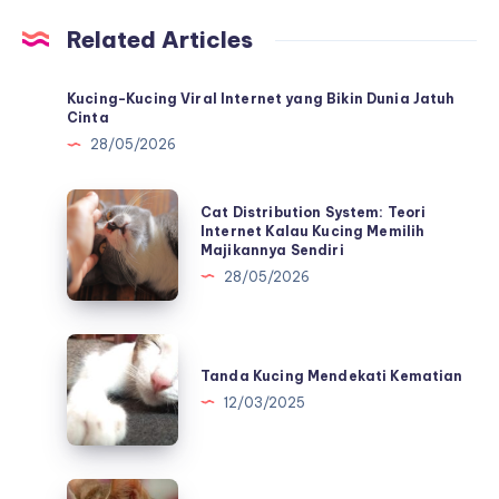
Related Articles
Kucing-Kucing Viral Internet yang Bikin Dunia Jatuh
Cinta
28/05/2026
Cat
Cat Distribution System: Teori
Distribution
Internet Kalau Kucing Memilih
Majikannya Sendiri
System:
28/05/2026
Teori
Internet
Kalau
Tanda
Kucing
Kucing
Tanda Kucing Mendekati Kematian
Memilih
Mendekati
12/03/2025
Majikannya
Kematian
Sendiri
Asal