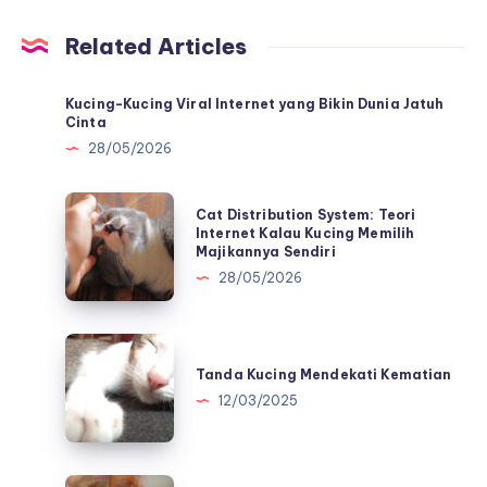
Related Articles
Kucing-Kucing Viral Internet yang Bikin Dunia Jatuh
Cinta
28/05/2026
Cat
Cat Distribution System: Teori
Distribution
Internet Kalau Kucing Memilih
Majikannya Sendiri
System:
28/05/2026
Teori
Internet
Kalau
Tanda
Kucing
Kucing
Tanda Kucing Mendekati Kematian
Memilih
Mendekati
12/03/2025
Majikannya
Kematian
Sendiri