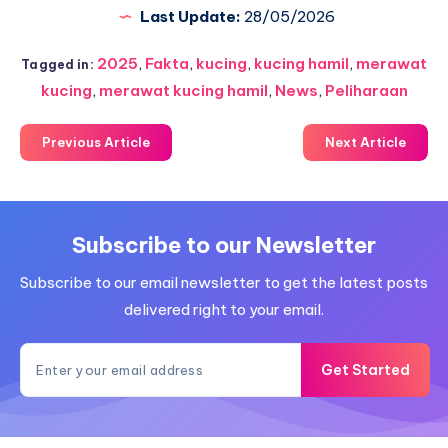
Last Update:
28/05/2026
2025
,
Fakta
,
kucing
,
kucing hamil
,
merawat
Tagged in:
kucing
,
merawat kucing hamil
,
News
,
Peliharaan
Previous Article
Next Article
Subscribe to our Newsletter
Subscribe to our email newsletter to get the latest posts
delivered right to your email.
Get Started