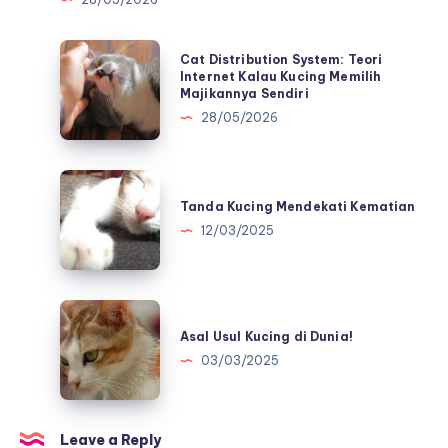
Cat
Cat Distribution System: Teori
Distribution
Internet Kalau Kucing Memilih
Majikannya Sendiri
System:
28/05/2026
Teori
Internet
Kalau
Tanda
Kucing
Kucing
Tanda Kucing Mendekati Kematian
Memilih
Mendekati
12/03/2025
Majikannya
Kematian
Sendiri
Asal
Usul
Asal Usul Kucing di Dunia!
Kucing
03/03/2025
di
Dunia!
Leave a Reply