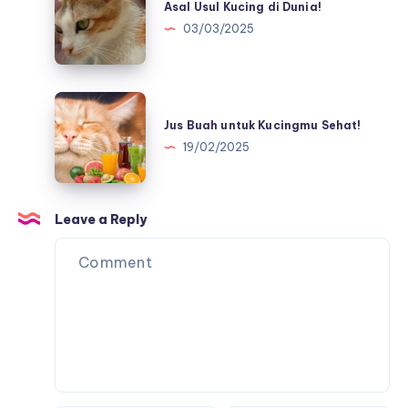
Usul
Asal Usul Kucing di Dunia!
Kucing
03/03/2025
di
Dunia!
Jus
Buah
Jus Buah untuk Kucingmu Sehat!
untuk
19/02/2025
Kucingmu
Sehat!
Leave a Reply