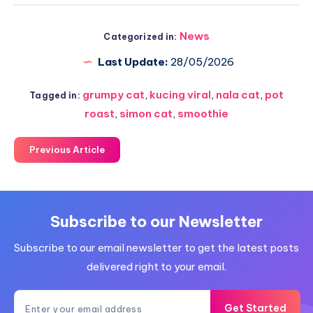
News
Categorized in:
Last Update:
28/05/2026
grumpy cat
,
kucing viral
,
nala cat
,
pot
Tagged in:
roast
,
simon cat
,
smoothie
Previous Article
Subscribe to our Newsletter
Subscribe to our email newsletter to get the latest posts
delivered right to your email.
Get Started