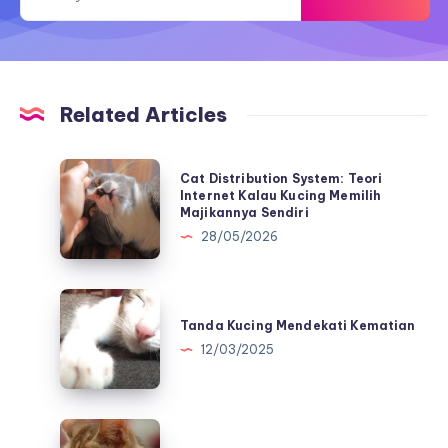
Related Articles
Cat
Cat Distribution System: Teori
Distribution
Internet Kalau Kucing Memilih
Majikannya Sendiri
System:
28/05/2026
Teori
Internet
Kalau
Tanda
Kucing
Kucing
Tanda Kucing Mendekati Kematian
Memilih
Mendekati
12/03/2025
Majikannya
Kematian
Sendiri
Asal