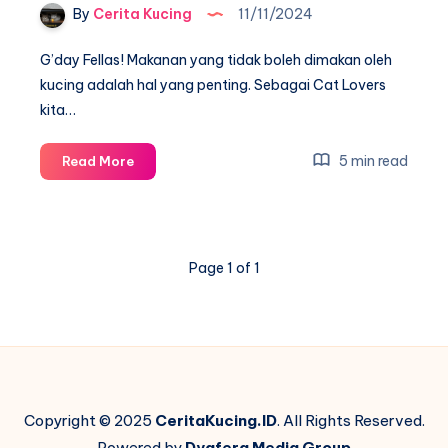
By
Cerita Kucing
11/11/2024
G’day Fellas! Makanan yang tidak boleh dimakan oleh
kucing adalah hal yang penting. Sebagai Cat Lovers
kita…
Makanan
5 min read
Read More
yang
Tidak
Boleh
Dimakan
Page 1 of 1
Kucing
Copyright © 2025
CeritaKucing.ID
. All Rights Reserved.
Powered by
Dyafera Media Group